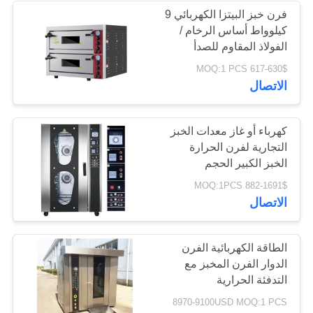
فرن خبز البيتزا الكهربائي 9
كيلوواط أساس الرخام /
الفولاذ المقاوم للصدأ
معدات الخبز التجارية
617-630$ MOQ:1 PCS
الاتصال
كهرباء أو غاز معدات الخبز
التجارية لفرن الحرارة
الخبز الكبير الحجم
882-1691$ MOQ:1PCS
الاتصال
الطاقة الكهربائية الفرن
الدوار الفرن المخبز مع
التدفئة الحرارية
8970-9100USD MOQ:1 PCS