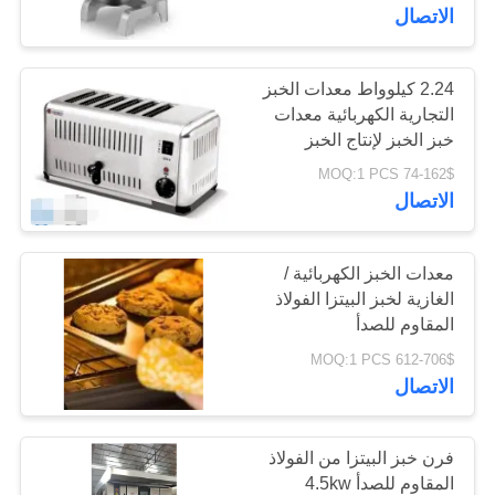
جولة
الاتصال
في
المصنع
2.24 كيلوواط معدات الخبز
التجارية الكهربائية معدات
خبز الخبز لإنتاج الخبز
مراقبة
المحمص
74-162$ MOQ:1 PCS
الجودة
الاتصال
أخبار
معدات الخبز الكهربائية /
الغازية لخبز البيتزا الفولاذ
المقاوم للصدأ
اطلب
612-706$ MOQ:1 PCS
اقتباس
الاتصال
خريطة
فرن خبز البيتزا من الفولاذ
الموقع
المقاوم للصدأ 4.5kw