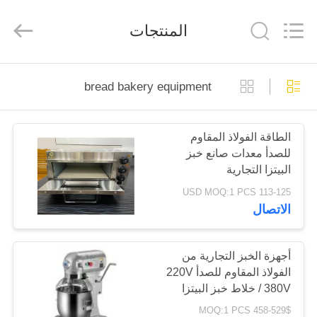
Glead
Kitchen
Equipment
المنتجات
Co.,
Ltd..
All
Rights
Reserved.
المنزل
bread bakery equipment
المنتجات
الطاقة الفولاذ المقاوم
للصدأ معدات صانع خبز
فيديوهات
البيتزا التجارية
113-125 USD MOQ:1 PCS
برنامج
الاتصال
VR
أجهزة الخبز التجارية من
الفولاذ المقاوم للصدأ 220V
حولنا
/ 380V خلاط خبز البيتزا
الإنتاجية
458-529$ MOQ:1 PCS