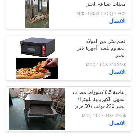
معدات صناعة الخبز
التجارية
PRIVACY
8970-9100USD MOQ:1 PCS
الاتصال
POLICY
فحم بيتزا من الفولاذ
المقاوم للصدأ أجهزة خبز
الخبز
313-345$ MOQ:1 PCS
الاتصال
إنتاجية 8.5 كيلوواط معدات
الطهي الكهربائية للبيتزا /
الخبز 220 فولت / 50 هرتز
الآلات التجارية
1165-1300$ MOQ:1 PCS
الاتصال