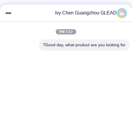
جولة
في
Ivy Chen Guangzhou GLEAD
المصنع
7:17 PM
loading...
مراقبة
Good day, what product are you looking for?
الجودة
فئات شعبية
جميع
أخبار
معدات الطبخ التجارية
معدات طبخ المطبخ
اطلب
معدات طبخ المطاعم
آلات تجهيز الأغذية
اقتباس
معدات الخبز التجارية
خط إنتاج المخبز
خريطة
الموقع
معدات التبريد الصناعي
فرن الخبز التجاري