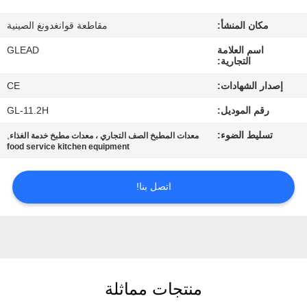
جولة
في
مكان المنشأ:
مقاطعة قوانغدونغ الصينية
المصنع
اسم العلامة
GLEAD
التجارية:
إصدار الشهادات:
CE
مراقبة
رقم الموديل:
GL-11.2H
الجودة
تسليط الضوء:
,
معدات المطبخ الصف التجاري ، معدات مطبخ خدمة الغذاء
food service kitchen equipment
أخبار
اتصل بنا!
اطلب
اقتباس
خريطة
منتجات مماثلة
الموقع