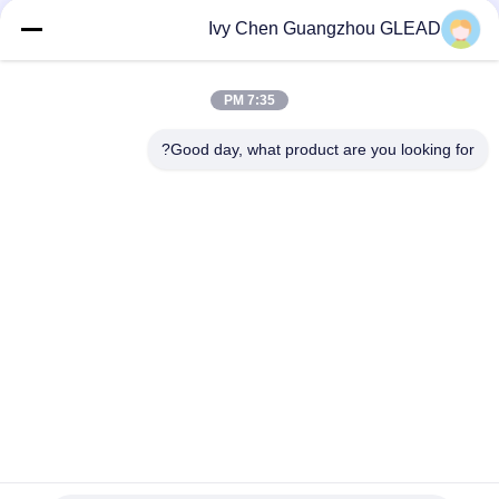
300-10000USD/PC MOQ:1 قطع
الاتصال
Ivy Chen Guangzhou GLEAD
7:35 PM
فئات شعبية
جميع
Good day, what product are you looking for?
معدات الطبخ التجارية
معدات طبخ المطبخ
معدات طبخ المطاعم
آلات تجهيز الأغذية
معدات الخبز التجارية
خط إنتاج المخبز
معدات التبريد الصناعي
فرن الخبز التجاري
الاشتراك