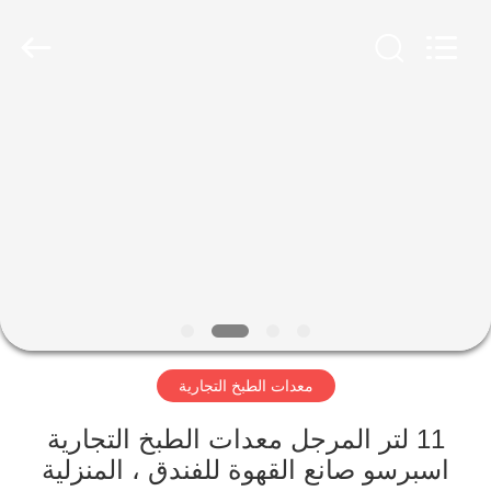
Glead
Kitchen
Equipment
Co.,
Ltd..
All
Rights
Reserved.
المنزل
المنتجات
فيديوهات
برنامج
VR
معدات الطبخ التجارية
حولنا
11 لتر المرجل معدات الطبخ التجارية
اسبرسو صانع القهوة للفندق ، المنزلية