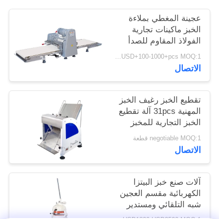
عجينة المغطي بملاءة
PRIVACY
الخبز ماكينات تجارية
POLICY
الفولاذ المقاوم للصدأ
الكهربائية
USD+100-1000+pcs MOQ:1 قطع
الاتصال
تقطيع الخبز رغيف الخبز
المهنية 31pcs آلة تقطيع
الخبز التجارية للمخبز
negotiable MOQ:1 قطعة
الاتصال
آلات صنع خبز البيتزا
الكهربائية مقسم العجين
شبه التلقائي ومستدير