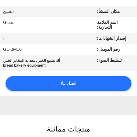
جولة
في
مكان المنشأ:
الصين
المصنع
اسم العلامة
Glead
التجارية:
إصدار الشهادات:
-
مراقبة
رقم الموديل:
GL-BM10
الجودة
تسليط الضوء:
,
آلة تصنيع الخبز ، معدات المخابز الخبز
bread bakery equipment
أخبار
اتصل بنا!
اطلب
اقتباس
خريطة
منتجات مماثلة
الموقع