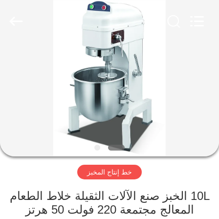
Glead
Kitchen
Equipment
Co.,
Ltd..
All
Rights
Reserved.
المنزل
المنتجات
فيديوهات
برنامج
VR
خط إنتاج المخبز
حولنا
10L الخبز صنع الآلات الثقيلة خلاط الطعام
المعالج مجتمعة 220 فولت 50 هرتز