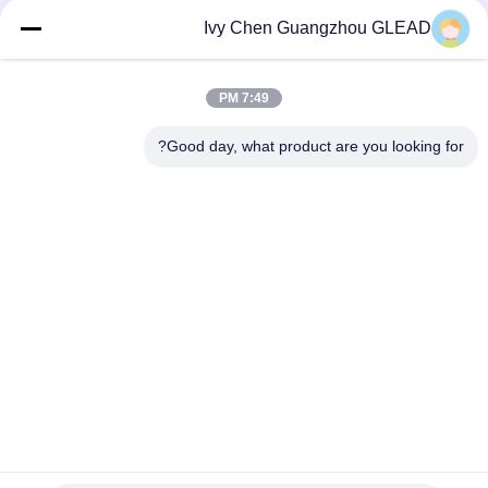
USD1800-USD2500 MOQ:1 مجموعة
الاتصال
Ivy Chen Guangzhou GLEAD
7:49 PM
فئات شعبية
جميع
Good day, what product are you looking for?
معدات الطبخ التجارية
معدات طبخ المطبخ
معدات طبخ المطاعم
آلات تجهيز الأغذية
معدات الخبز التجارية
خط إنتاج المخبز
معدات التبريد الصناعي
فرن الخبز التجاري
الاشتراك