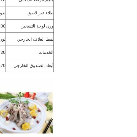
طلاء غير لاصق
بدو
وزن لوحة التسخين
900 جم ± 50
نمط الغلاف الخارجي
لون
الخدمات
20 شخص
أبعاد الصندوق الخارجي
 * 370 * 265