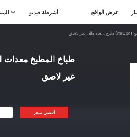
عرض الواقع
ار
أشرطة فيديو
المن
 لاصق
الافتراضي
غير لاصق
افضل سعر