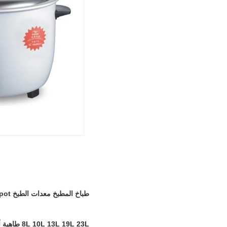
طباخ المطبخ معدات الطبخ Stewpot طباخ متعدد طلاء غير لاصق
8L 10L 13L 19L 23L طاهية أرز كهربائية لمطعم أرز الفندق