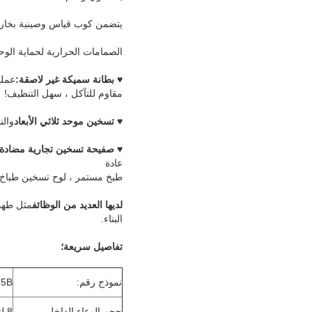
يتضمن كوب قياس وصينية بخار 
الصمامات الحرارية لحماية الوح
♥
بطانة سميكة غير لاصقة:
عملي
مقاوم للتآكل ، سهل التنظيف!
♥
تسخين موحد ثلاثي الأبعاد
والن
♥
صفيحة تسخين تجارية مضادة
عادة
طبخ مستمر ، لوح تسخين طباخ الأ
لديها العديد من الوظائف
مثل طهي 
البناء.
تفاصيل سريعة؛
نموذج رقم:
25B
حجم الوعاء الداخلي
8 لتر