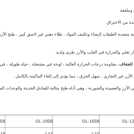
وملعقة 
دة من الاحتراق
ة متعددة الطبقات لإنشاء وتكثيف المواد ، طلاء ذهبي غير لاصق كبير ، طبخ الأ
ار تغلي والحرارة في القلب والأرز طري ولذيذ.
 للجفاف
، مقاومة درجات الحرارة العالية ، لوحة غير مشتعلة ، حياة طويلة ، ف
رز غير التجاري ، سهل الحرق ، مما يؤدي إلى إلغاء الماكينة بالكامل.
الأرز والعصيدة والشوربة ، وهي أداة طبخ مثالية للفنادق الحديثة والوحدات ا
65B
GL-195B
GL-165B
GL-1
10 لتر
13 لتر
19 لتر