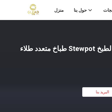
تجات
حول بنا
منزل
طباخ المطبخ معدات الطبخ Stewpot طباخ متعدد طلاء
البريد بنا