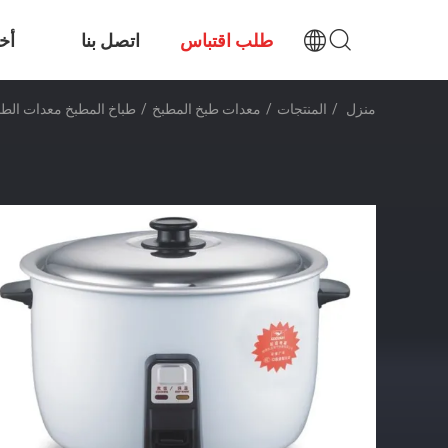
طلب اقتباس
اتصل بنا
أخب
منزل
/
المنتجات
/
معدات طبخ المطبخ
/
طباخ المطبخ معدات الطبخ Stewpot طباخ متعدد طلاء غير