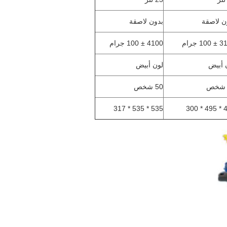
ن لاصقة
بدون لاصقة
10 جرام
4100 ± 100 جرام
 أبيض
لون أبيض
50 شخص
535 * 535 * 317
495 