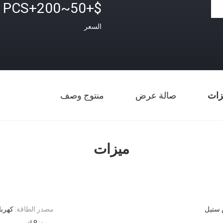
$+50~200+PCS
السعر
زات
صالة عرض
منتوج وصف
ميزات
 ستيل
مصدر الطاقة:
كهربا
سعة:
8 لتر