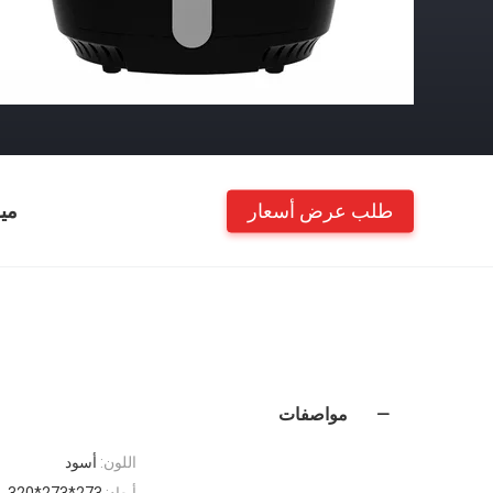
طلب عرض أسعار
مي
مواصفات
اللون:
أسود
أبعاد:
273*273*320 مللي متر