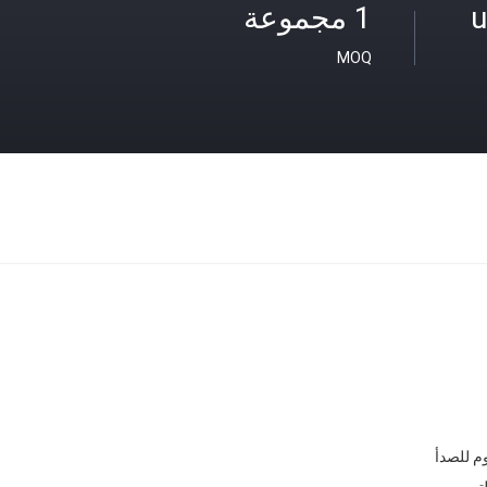
1 مجموعة
MOQ
وم للصدأ