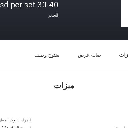
30-40 usd per set
السعر
زات
صالة عرض
منتوج وصف
ميزات
المواد:
الفولاذ المقا
السعة:
1.8 لتر/2.3 لتر