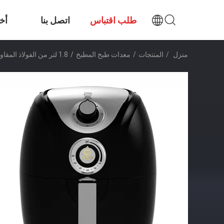
طلب اقتباس
اتصل بنا
أخب
منزل
/
المنتجات
/
معدات طبخ المطبخ
/
1.8 لتر من الفولاذ المقاوم للصدأ المطبخ المعدات الطبخية صحية طباخ الهواء السريع