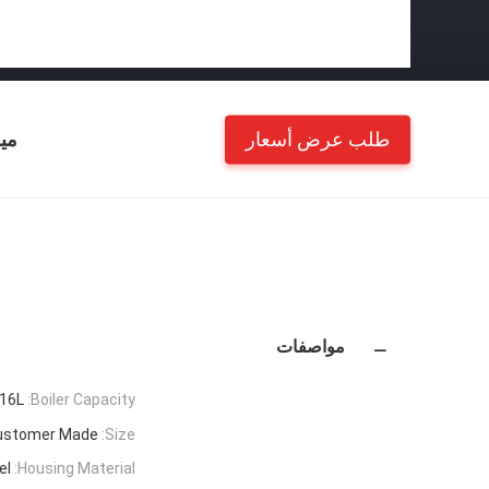
طلب عرض أسعار
مي
مواصفات
16L
Boiler Capacity:
ustomer Made
Size:
el
Housing Material: