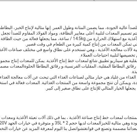
أ عالية الجودة، مما يضمن المتانة وطول العمر. إنها مثالية لإنتاج الخبز، البطا
م تصميم المعدات لتلبية أعلى معايير النظافة، ومواد الفولاذ المقاوم للصدأ تجعل 
يتم توفير معدات خط إنتاج الأغذية مع استهلاك الحرارة من 14.5kg / ساعة، مما يجعله
ية لآلات معالجة الأغذية ، وهي تستخدم على نطاق واسع في مختلف صناعات الأغذية. 
خصيصها لتلبية احتياجات العملاء.
مقلية هو سيناريو تطبيق شائع لمعدات خط إنتاج الأغذية. يمكن للمعدات إنتاج مج
 رقائق البطاطا المقلية، المقليات الفرنسية،و رقائق البطاطا الحلوةالمعدات مصمم
ذة.
لغذاء من غلياد هي خيار مثالي لصناعات الغذاء التي تبحث عن آلات معالجة الغذاء
ة، ويمكن أن تنتج مجموعة واسعة من المنتجات الغذائية. المعدات فعالة في استخ
يجعلها الخيار المثالي للإنتاج على نطاق صغير إلى كبير.
جات لمعدات خط إنتاج صناعة الأغذية ، بما في ذلك آلات تعبئة الأغذية ومعدات تصن