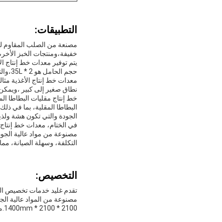
التطبيقات:
مصنعة من الصلب المقاوم للصد
خفيفة،ومنتجات الخبز الأخرىت
حجم الحامل هو 35L * 2،والتي تمكن المعدات من إنتاج كمية كبيرة من الطعام في وقت قصير.
معدات خط إنتاج الأغذية مثال
نطاق صغير إلى كبير ،ويمكن ت
خط إنتاج مقليات البطاطا ال
البطاطا المقلية، بما في ذلك
الجودة والتي تكون هشة ولذي
في الختام، معدات خط إنتاج ا
مصنوعة من مواد عالية الجود
التكلفة، وسهلة الصيانة، مما 
التخصيص:
تقدم غليد خدمات تخصيص المنت
2100 * 2100 * 1400mm.معداتنا مصممة وتصنع في قوانغتشواتصل بنا اليوم لمعرفة المزيد عن خيارات التخصيص لدينا.