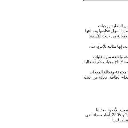
طس المقلية ووجبات
من السهل تنظيفها وصيانتها.
ا فعالة من حيث الطاقة وفعالة من حيث التكلفة.
إنها مثالية للإنتاج على
موعة واسعة من مقليات
ة لإنتاج وجبات خفيفة عالية
 موثوقة وفعالة.المعدات
دام الطاقة، فعالة من حيث
يع الأغذية.معداتنا
مصنوعة من المواد عالية الجودة وهي مثالية للخبزالمعدات لديها حجم 35L * 2 و متوفرة في خيارات الجهد 220V و 380V. أبعاد معداتنا هي