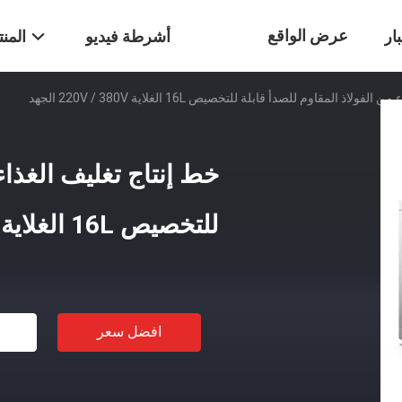
عرض الواقع
ار
أشرطة فيديو
المن
اذ المقاوم للصدأ قابلة للتخصيص 16L الغلاية 220V / 380V الجهد
الافتراضي
خط إنتاج تغليف الغذاء 
للتخصيص 16L الغلاية 220V / 380V الجهد
افضل سعر