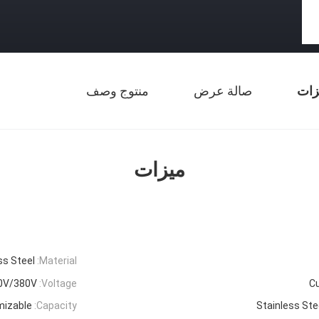
زات
صالة عرض
منتوج وصف
ميزات
ss Steel
Material:
0V/380V
Voltage:
C
izable
Capacity:
Stainless Ste