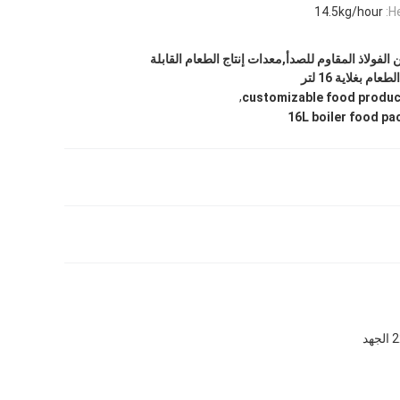
14.5kg/hour
H
الفولاذ المقاوم للصدأ,معدات إنتاج الطعام القابلة
م بغلاية 16 لتر
,
customizable food produc
16L boiler food p