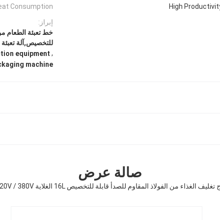
eat Consumption:
High Productivit
إبراز:
خط تعبئة الطعام من 
للتخصيص,آلة تعبئة الطعا
,
tion equipment
ackaging machine
صالة عرض
ليف الغذاء من الفولاذ المقاوم للصدأ قابلة للتخصيص 16L الغلاية 220V / 380V الجهد