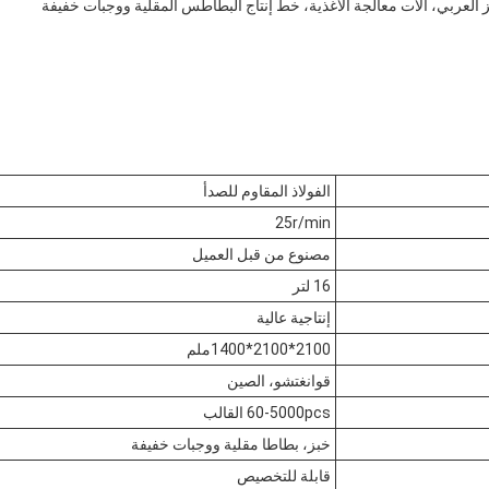
بز العربي، آلات معالجة الأغذية، خط إنتاج البطاطس المقلية ووجبات خفيفة
الفولاذ المقاوم للصدأ
25r/min
مصنوع من قبل العميل
16 لتر
إنتاجية عالية
2100*2100*1400ملم
قوانغتشو، الصين
60-5000pcs القالب
خبز، بطاطا مقلية ووجبات خفيفة
قابلة للتخصيص