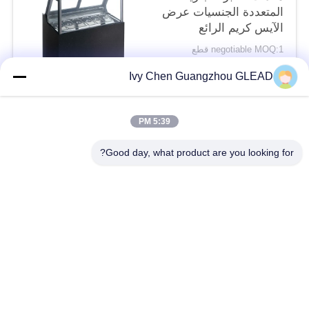
المتعددة الجنسيات عرض
الآيس كريم الرائع
negotiable MOQ:1 قطع
الاتصال
Ivy Chen Guangzhou GLEAD
5:39 PM
فئات شعبية
جميع
Good day, what product are you looking for?
معدات الطبخ التجارية
معدات طبخ المطبخ
معدات طبخ المطاعم
آلات تجهيز الأغذية
معدات الخبز التجارية
خط إنتاج المخبز
معدات التبريد الصناعي
فرن الخبز التجاري