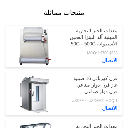
اقتباس
منتجات مماثلة
خريطة
معدات الخبز التجارية
الموقع
المهنية آلة البيتزا العجين
الأسطوانة 50G - 500G
$635-$700 MOQ:1
PRIVACY
الاتصال
POLICY
فرن كهربائي 16 صينية
غاز فرن دوار صناعي
فرن دوار صناعي
USD5600-USD6600 MOQ:1 قطعة
الاتصال
معدات الخبز التجارية