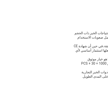
تعامل مع احتياجات الخبز ذات الحجم
ذيةجودته A+++ تضمن أنه يمكن أن يتحمل صعوبات الاستخدام
كما أن HLC-6D مثالية لاحتياجات معدات صنع البسكويت، حيث تتيح قدرتها الكبيرة خبز البسكويت بفعالية ومتسقة،في حين أن شهادة CE
علها استثمار أساسي لأي
سواء كنت بحاجة إلى إنتاج كميات كبيرة من الخبز والكعك والبسكويت أو غيرها من المنتجات الخبزية، HLC-6D هو خيار موثوق
وكفاءة.أشرطة الخشب المزدوج وصناديق الخشب المزدوج تضمن وصولها في حالة ممتازةمع قدرة التوريد من 1000 + PCS + 30
اج أدوات الخبز التجارية