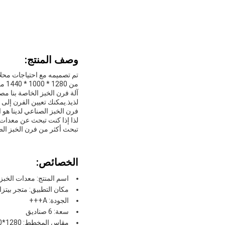
وصف المنتج:
تم تصميمه مع احتياجات محلات
من 1280 * 1000 * 1440 مم يضمن أنه لن يأخذ مساحة كبيرة جدا في مطبخك.
آلة فرن الخبز الخاصة بنا مص
لذيذ.يمكنك تعيين الفرن إلى 
فرن الخبز الصناعي لدينا هو ا
لذا إذا كنت تبحث عن معدات 
تبحث أكثر من فرن الخبز الصن
الخصائص:
اسم المنتج: معدات الخبز 
مكان التطبيق: متجر بيتزا
الجودة: A+++
سعة: 6 صناديق
مقاس المخطط: 1280*1000*1440 مم