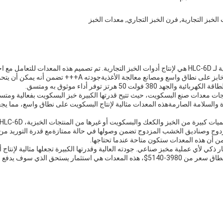
الخبز التجارية, فرن الخبز التجاري, معدات الخبز
واحدة من التطبيقات الرئيسية لـ HLC-6D هي لإنتاج أدوات الخبز التجارية. تم تصميم هذه المعدات لل
الكبير ،مما يجعلها مثالية للمخابز على نطاق واسع ومصانع معالجة الأغ
38 فولت 50 هرتز توفر أداء موثوق به ومتسق.
دة والسلامة الصارمةهذه المعدات مثالية لإنتاج البسكويت على نطاق واسع، مما يج
من أن هذه المعدات ستكون متاحة عندما تحتاجها.
ار في HLC-6D هو خيار ذكي لأي عملية مخبز صناعي. جودته العالية وقدرتها الكبيرة تجعلها مثالية لإنت
ستحق الذي سوف يدفع على المدى الطويل.