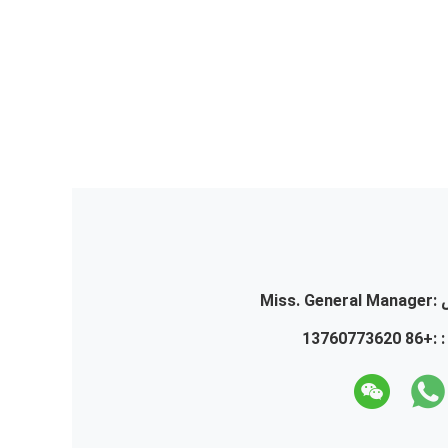
:
Miss. General Manager
 :
+86 13760773620