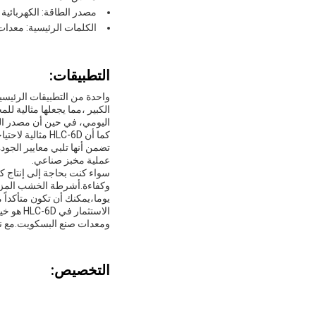
مصدر الطاقة: الكهربائية
الكلمات الرئيسية: معدات 
التطبيقات:
اليومي، في حين أن مصدر الطاقة الكهربائية والجهد 0
تضمن أنها تلبي معايير الجو
عملية مخبز صناعي.
يوما،يمكنك أن تكون متأكداً 
الاستثم
ومعدات صنع البسكويت.مع نطاق سعر من 3980-5140$، هذه المعدات هي استثمار ي
التخصيص: