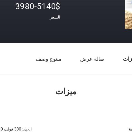
3980-5140$
السعر
زات
صالة عرض
منتوج وصف
ميزات
ية
الجهد:
380 فولت 50 هرتز