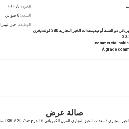
الجودة:
A +++
السعة:
6 صواني
الوظيفة:
خبز البيتزا
فرن الخبز التجاري الكهربائي ذو الستة أوعية,معدات الخبز التجارية 380 فولت,فرن
,
commercial bakin
A grade comm
صالة عرض
ز التجاري / معدات الخبز التجاري الفرن الكهربائي 6-الدرج 380V 20.7kw الطاقة A