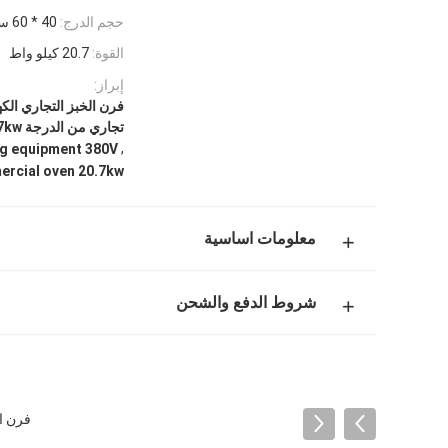
حجم الدرج:
40 * 60 سم
القوة:
20.7 كيلو واط
إبراز:
تجاري من الدرجة 20.7kw
,
g equipment 380V
ercial oven 20.7kw
معلومات اساسية
شروط الدفع والشحن
فرن الخب