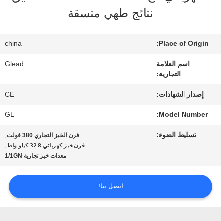
نتائج طهي متسقة
جولة
china
Place of Origin:
في
اسم العلامة
Glead
المصنع
التجارية:
إصدار الشهادات:
CE
مراقبة
GL
Model Number:
الجودة
تسليط الضوء:
,
فرن الخبز التجاري 380 فولت
,
فرن خبز كهربائي 32.8 كيلو واط
معدات خبز تجارية 1/1GN
أخبار
اتصل بنا!
اطلب