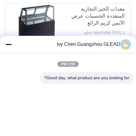
معدات الخبز التجارية
المتعددة الجنسيات عرض
الآيس كريم الرائع
negotiable MOQ:1 قطع
الاتصال
Ivy Chen Guangzhou GLEAD
1:50 PM
فئات شعبية
جميع
Good day, what product are you looking for?
معدات الطبخ التجارية
معدات طبخ المطبخ
معدات طبخ المطاعم
آلات تجهيز الأغذية
معدات الخبز التجارية
خط إنتاج المخبز