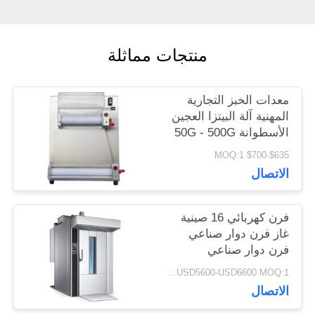
اقتباس
منتجات مماثلة
خريطة
الموقع
معدات الخبز التجارية
المهنية آلة البيتزا العجين
الأسطوانة 50G - 500G
PRIVACY
$635-$700 MOQ:1
POLICY
الاتصال
فرن كهربائي 16 صينية
غاز فرن دوار صناعي
فرن دوار صناعي
USD5600-USD6600 MOQ:1 قطعة
الاتصال