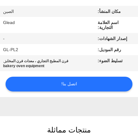
جولة
في
مكان المنشأ:
الصين
المصنع
اسم العلامة
Glead
التجارية:
إصدار الشهادات:
-
مراقبة
رقم الموديل:
GL-PL2
الجودة
تسليط الضوء:
,
فرن المطبخ التجاري ، معدات فرن المخابز
bakery oven equipment
أخبار
اتصل بنا!
اطلب
اقتباس
خريطة
منتجات مماثلة
الموقع