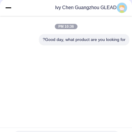
USD190-USD2800 MOQ:1 قطعة
الاتصال
Ivy Chen Guangzhou GLEAD
10:36 PM
فئات شعبية
جميع
Good day, what product are you looking for?
معدات الطبخ التجارية
معدات طبخ المطبخ
معدات طبخ المطاعم
آلات تجهيز الأغذية
معدات الخبز التجارية
خط إنتاج المخبز
معدات التبريد الصناعي
فرن الخبز التجاري
الاشتراك