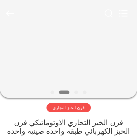
Glead
Kitchen
Equipment
Co.,
Ltd..
All
Rights
Reserved.
المنزل
المنتجات
فيديوهات
برنامج
VR
فرن الخبز التجاري
حولنا
فرن الخبز التجاري الأوتوماتيكي فرن
الخبز الكهربائي طبقة واحدة صينية واحدة