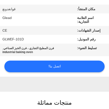
جولة
في
مكان المنشأ:
قوانغدونغ
المصنع
اسم العلامة
Glead
التجارية:
إصدار الشهادات:
CE
مراقبة
رقم الموديل:
GLWEF-101D
الجودة
تسليط الضوء:
,
فرن المطبخ التجاري ، فرن الخبز الصناعي
industrial baking oven
أخبار
اتصل بنا!
اطلب
اقتباس
خريطة
منتجات مماثلة
الموقع