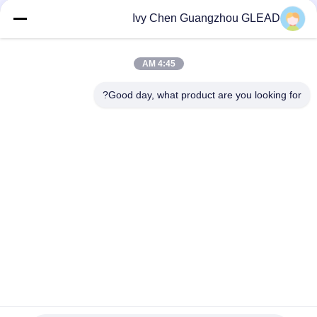
USD190-USD2800 MOQ:1 قطعة
الاتصال
Ivy Chen Guangzhou GLEAD
4:45 AM
فئات شعبية
جميع
Good day, what product are you looking for?
معدات الطبخ التجارية
معدات طبخ المطبخ
معدات طبخ المطاعم
آلات تجهيز الأغذية
معدات الخبز التجارية
خط إنتاج المخبز
معدات التبريد الصناعي
فرن الخبز التجاري
الاشتراك