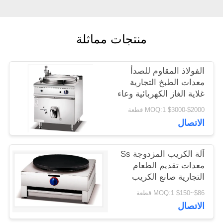
اقتباس
منتجات مماثلة
خريطة
الموقع
الفولاذ المقاوم للصدأ
معدات الطبخ التجارية
غلاية الغاز الكهربائية وعاء
PRIVACY
الغليان عموم
$2000-$3000 MOQ:1 قطعة
POLICY
الاتصال
آلة الكريب المزدوجة Ss
معدات تقديم الطعام
التجارية صانع الكريب
الكهربائي
$86~$150 MOQ:1 قطعة
الاتصال