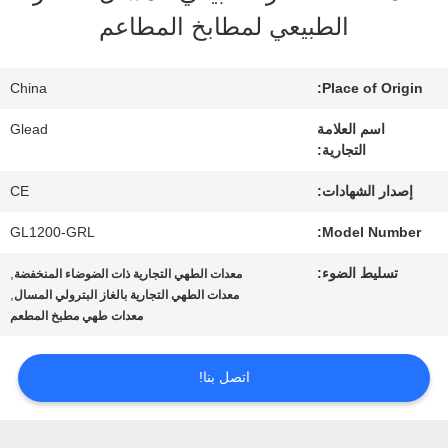
الطبيعي لمطابخ المطاعم
جولة
China
Place of Origin:
في
اسم العلامة
Glead
المصنع
التجارية:
إصدار الشهادات:
CE
مراقبة
GL1200-GRL
Model Number:
الجودة
تسليط الضوء:
,
معدات الطهي التجارية ذات الضوضاء المنخفضة
,
معدات الطهي التجارية بالغاز البترولي المسال
معدات طهي مطبخ المطعم
أخبار
اتصل بنا!
اطلب