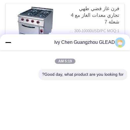
فرن غاز فضي طهي
تجاري معدات الغاز مع 4
شعلة 7
300-10000USD/PC MOQ:1 قطع
الاتصال
Ivy Chen Guangzhou GLEAD
5:19 AM
فئات شعبية
جميع
Good day, what product are you looking for?
معدات الطبخ التجارية
معدات طبخ المطبخ
معدات طبخ المطاعم
آلات تجهيز الأغذية
معدات الخبز التجارية
خط إنتاج المخبز