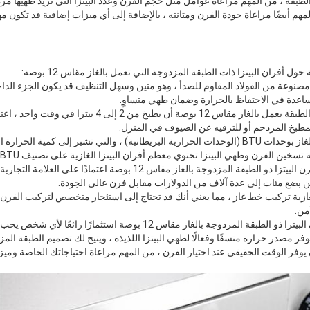
 الطبقة ، من المهم مراعاة عوامل مثل حجم الفرن وعدد البيتزا التي تريد طهيها 
مهم أيضًا مراعاة جودة الفرن ومتانته ، بالإضافة إلى أي ميزات إضافية قد تكون م
ل أفران البيتزا ذات الطبقة المزدوجة التي تعمل بالغاز مقاس 12 بوصة:
ن مصنوعة من الفولاذ المقاوم للصدأ ، وهو متين وسهل التنظيف.قد يكون الجزء الدا
اعدة في الاحتفاظ بالحرارة وضمان طهي متساوٍ.
السعة: يمكن لفرن بيتزا مزدوج الطبقة يعمل بالغاز مقاس 12 بو
مطبخ المزدحم أو للترفيه عن الضيوف في المنزل.
الطاقة: تُقاس قوة فرن البيتزا بالغاز بوحدات BTU (الوحدات الحرارية البريطانية) ، والتي تشير إلى
السعر: يمكن أن تختلف تكلفة فرن البيتزا ذو الطبقة المزدوجة بالغاز مقاس 12
ن بضع مئات إلى عدة آلاف من الدولارات مقابل فرن عالي الجودة.
لغازية تركيب خط غاز ، مما يعني أنك قد تحتاج إلى استئجار متخصص لتركيب الفرن
من.
بشكل عام ، يمكن أن يكون فرن البيتزا ذو الطبقة المزدوجة بالغاز مقاس 12 بوصة
فر مصدر حرارة متسقًا وفعالًا لطهي البيتزا اللذيذة ، ويتيح لك تصميم الطبقة الم
وفر الوقت الحقيقي.عند اختيار الفرن ، من المهم مراعاة احتياجاتك الخاصة وميزا