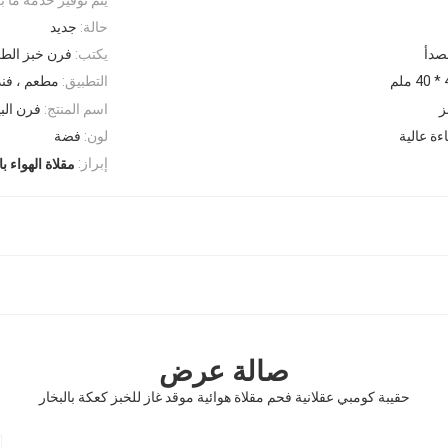
حالة:
جديد
لصدأ
يكتب:
فرن خبز الطع
التطبيق:
مطعم ، فن
ز
اسم المنتج:
فرن البي
ءة عالية
لون:
فضة
إبراز:
مقلاة الهواء ب
صالة عرض
حقيبة كومبي عقلانية فحم مقلاة هوائية موقد غاز للخبز كعكة بالبخار