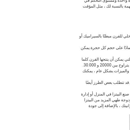
مرة واحدة ومستوى التحكم في
همة بالنسبة لك ، مثل المؤقت
خلي للفرن مبطنًا بالسيراميك أو
صة أن يطبخ من 2 إلى 4 بيتزا في وقت واحد ، اعتمادًا على حجم كل حجرة.يمكن
 كمية الحرارة التي يمكن أن ينتجها الفرن.كلما
 بوصة اعتمادًا على العلامة التجارية والميزات.بشكل عام ، يمكنك
.قد تتطلب بعض الطرز أيضًا
 استثمارًا رائعًا لأي شخص يحب صنع البيتزا في المنزل أو إدارة
زدوجة طهي المزيد من البيتزا
نيتك ، بالإضافة إلى جودة