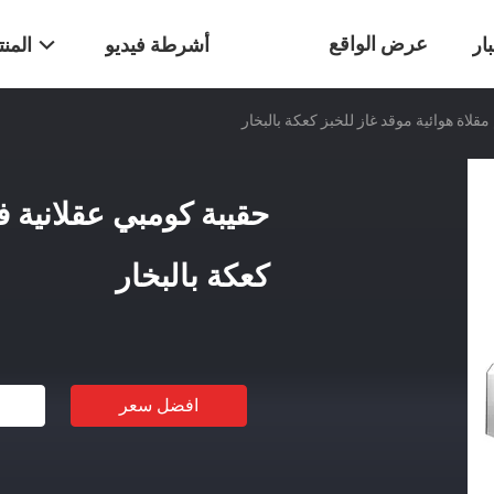
عرض الواقع
ار
أشرطة فيديو
المن
قلاة هوائية موقد غاز للخبز كعكة بالبخار
الافتراضي
حقيبة كومبي عقلانية ف
كعكة بالبخار
افضل سعر