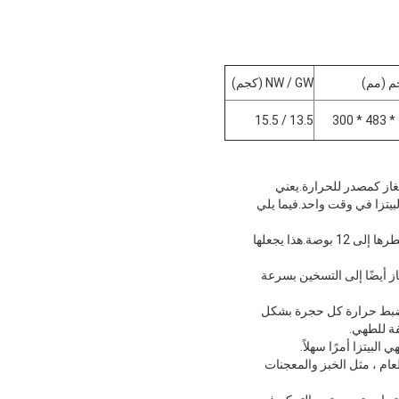
م (مم)
NW / GW (كجم)
13.5 / 15.5
زا باستخدام الغاز كمصدر للحرارة.يعني
يتزا في وقت واحد.فيما يلي
الحجم: كما يوحي الاسم ، تم تصميم فرن بيتزا مزدوج الطبقة يعمل بالغاز بحجم 12 بوصة لطهي البيتزا التي يصل قطرها إلى 12 بوصة.هذا يجعلها
از أيضًا إلى التسخين بسرعة
لك ضبط حرارة كل حجرة بشكل
فة للطهي.
لبيتزا أمرًا سهلاً.
عام ، مثل الخبز والمعجنات