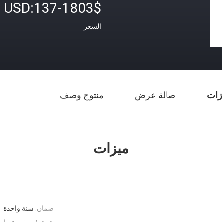
USD:137-1803$
السعر
زات
صالة عرض
منتوج وصف
ميزات
ضمان:
سنة واحدة
يتم توفير خدمة ما بعد