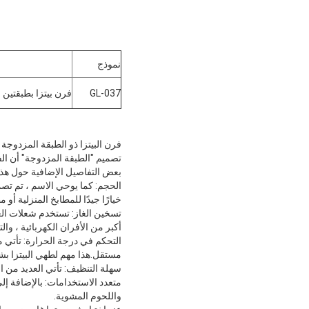
نموذج
GL-037
فرن بيتزا بطبقتين للتسخ
تصميم "الطبقة المزدوجة" أن ال
بعض التفاصيل الإضافية حول هذا 
خيارًا جيدًا للمطابخ المنزلية أو 
تسخين الغاز: تستخدم شعلات الغاز
أكبر من الأفران الكهربائية ، و
التحكم في درجة الحرارة: تأتي 
مستقل.هذا مهم لطهي البيتزا بشك
سهلة التنظيف: تأتي العديد من ال
متعدد الاستخدامات: بالإضافة إلى
واللحوم المشوية.