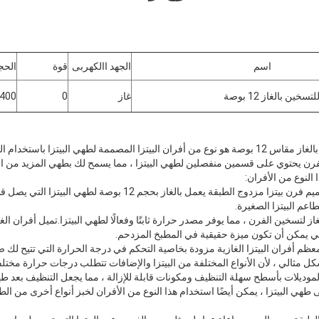
اسم
الجهد االكهربى
قوة
الحج
ين بالغاز 12 بوصة
غاز
0
400 * 483 * 300
فرن البيتزا ذو الطبقة المزدوجة بالغاز مقاس 12 بوصة هو نوع من أفران البيتزا المصممة لطهي البيت
فرن يحتوي على قسمين منفصلين لطهي البيتزا ، مما يسمح لك بطهي المزيد من الب
النوع من الأفران:
مطاعم البيتزا الصغيرة.
 لتسخين الفرن ، مما يوفر مصدر حرارة ثابتًا وفعالًا لطهي البيتزا.تميل أفران الغ
التي يمكن أن تكون ميزة حقيقية في المطبخ المزدحم.
معظم أفران البيتزا الغازية مزودة بخاصية التحكم في درجة الحرارة التي تتيح 
ل مثالي ، لأن الأنواع المختلفة من البيتزا والإضافات تتطلب درجات حرارة مختل
موديلات بأسطح سهلة التنظيف ومكونات قابلة للإزالة ، مما يجعل التنظيف بعد طهي ا
 طهي البيتزا ، يمكن أيضًا استخدام هذا النوع من الأفران لخبز أنواع أخرى من الط