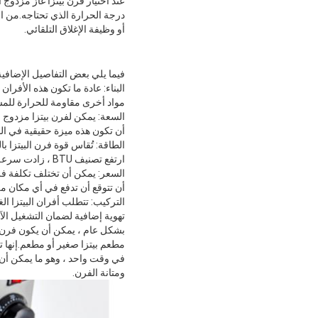
عند اختيار فرن بيتزا غاز مزدوج
درجة الحرارة الذي تحتاجه.من ال
أو وظيفة الإغلاق التلقائي.
فيما يلي بعض التفاصيل الإضافية حو
البناء: عادة ما تكون هذه الأفرا
مواد أخرى مقاومة للحرارة للمس
أن تكون هذه ميزة حقيقية في ال
ارتفع تصنيف BTU ، زادت سرعة تسخين الفرن وطهي البيتزا.تحتوي معظم أفران البيتزا الغازية على تصنيف BTU يتراوح بين 20000 و 30.000.
أن تتوقع أن تدفع في أي مكان م
التركيب: تتطلب أفران البيتزا ا
تهوية إضافية لضمان التشغيل الآ
مطعم بيتزا صغير أو مطعم.إنها تو
في وقت واحد ، وهو ما يمكن أن ي
ومتانة الفرن.