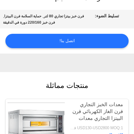
تسليط الضوء:
,
,
فرن خبز بيتزا تجاري 80 لتر
حماية السلامة فرن البيتزا
جولة
فرن خبز 220/160 دورة في الدقيقة
في
اتصل بنا!
المصنع
مراقبة
الجودة
منتجات مماثلة
أخبار
معدات الخبز التجاري
فرن الغاز الكهربائي فرن
البيتزا التجاري معدات
اطلب
الخبز
USD130-USD2800 MOQ:1 قطعة