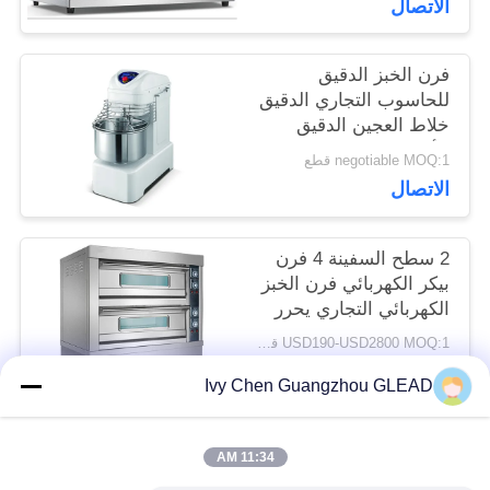
الاتصال
اقتباس
فرن الخبز الدقيق
خريطة
للحاسوب التجاري الدقيق
خلاط العجين الدقيق
الموقع
الأفقي
negotiable MOQ:1 قطع
الاتصال
PRIVACY
2 سطح السفينة 4 فرن
POLICY
بيكر الكهربائي فرن الخبز
الكهربائي التجاري يحرر
Tanding
USD190-USD2800 MOQ:1 قطعة
الاتصال
Ivy Chen Guangzhou GLEAD
11:34 AM
فئات شعبية
جميع