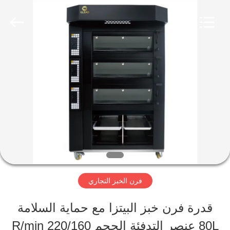
Guangzhou
Glead
Kitchen
Equipment
Co.,
Ltd..
المنزل
All
Rights
Reserved.
المنتجات
فيديوهات
برنامج
فرن الخبز التجاري
VR
قدرة فرن خبز البيتزا مع حماية السلامة
80L عنصر التدفئة الحجم 220/160 R/min
حولنا