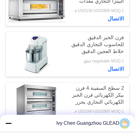
البيتزا التجاري معدات
اقتباس
الخبز
USD130-USD2800 MOQ:1 قطعة
الاتصال
خريطة
الموقع
فرن الخبز الدقيق
للحاسوب التجاري الدقيق
خلاط العجين الدقيق
الأفقي
PRIVACY
negotiable MOQ:1 قطع
الاتصال
POLICY
2 سطح السفينة 4 فرن
بيكر الكهربائي فرن الخبز
الكهربائي التجاري يحرر
Tanding
USD190-USD2800 MOQ:1 قطعة
الاتصال
Ivy Chen Guangzhou GLEAD